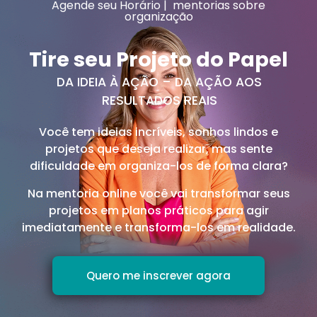
Agende seu Horário | mentorias sobre
organização
Tire seu Projeto do Papel
DA IDEIA À AÇÃO – DA AÇÃO AOS
RESULTADOS REAIS
Você tem ideias incríveis, sonhos lindos e
projetos que deseja realizar, mas sente
dificuldade em organiza-los de forma clara?
Na mentoria online você vai transformar seus
projetos em planos práticos para agir
imediatamente e transforma-los em realidade.
Quero me inscrever agora