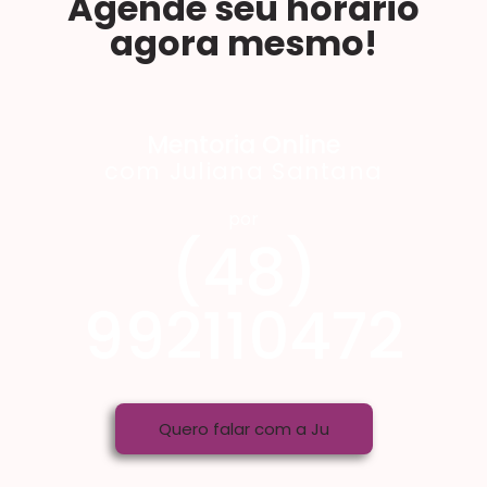
Agende seu horário
agora mesmo!
Mentoria Online
com Juliana Santana
por
(48)
992110472
Quero falar com a Ju