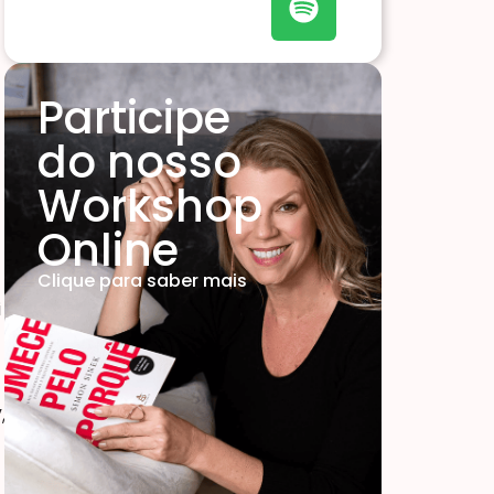
Participe
do nosso
Workshop
Online
Clique para saber mais
i
,