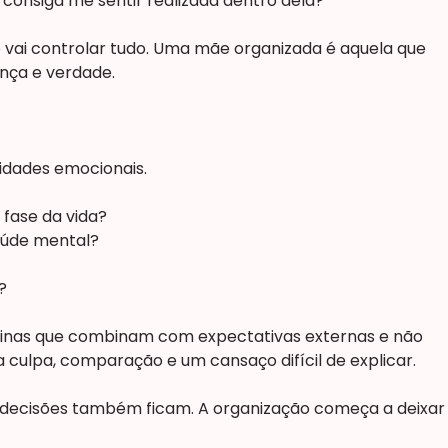
 consiga me sentir realizada dentro dela?
vai controlar tudo. Uma mãe organizada é aquela que
nça e verdade.
ridades emocionais.
fase da vida?
aúde mental?
?
tinas que combinam com expectativas externas e não
ra culpa, comparação e um cansaço difícil de explicar.
s decisões também ficam. A organização começa a deixar